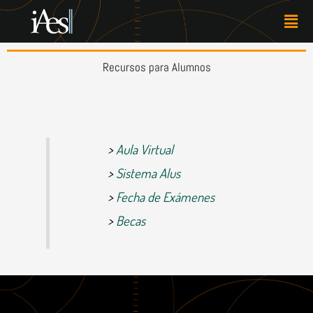
Skip
Men
to
content
Recursos para Alumnos
>
Aula Virtual
>
Sistema Alus
>
Fecha de Exámenes
>
Becas