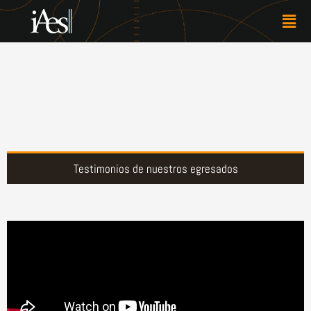
Skip
Men
to
content
Testimonios de nuestros egresados