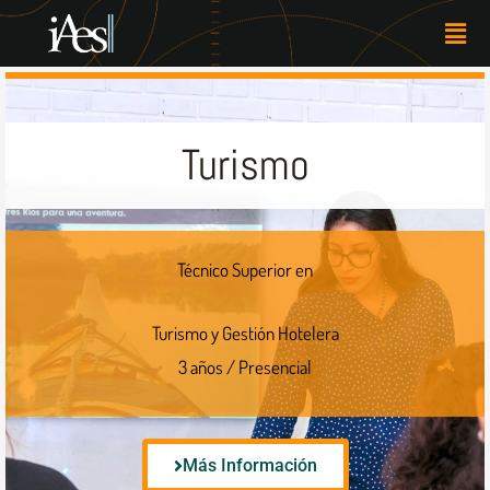
Skip
Men
to
content
Turismo
Técnico Superior en
Turismo y Gestión Hotelera
3 años / Presencial
Más Información