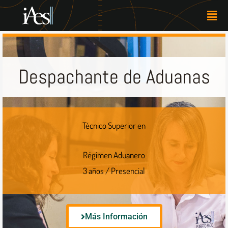
Skip
Men
to
content
Despachante de Aduanas
Técnico Superior en
Régimen Aduanero
3 años / Presencial
Más Información