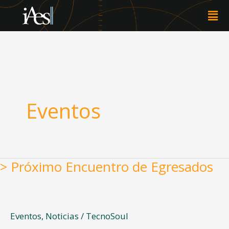
Skip
Men
to
content
Eventos
> Próximo Encuentro de Egresados
>
Próximo
Encuentro
de
Eventos
,
Noticias
/
TecnoSoul