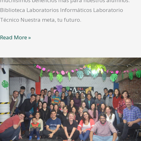
muchísimos beneficios más para nuestros alumnos.
Biblioteca Laboratorios Informáticos Laboratorio
Técnico Nuestra meta, tu futuro.
Read More »
Ciclo
lectivo
2020