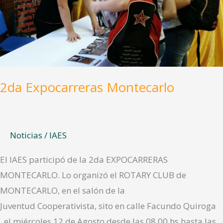
2da Expocarreras Montecarlo
Noticias
/
IAES
El IAES participó de la 2da EXPOCARRERAS
MONTECARLO. Lo organizó el ROTARY CLUB de
MONTECARLO, en el salón de la
Juventud Cooperativista, sito en calle Facundo Quiroga
, el miércoles 12 de Agosto desde las 08.00 hs hasta las